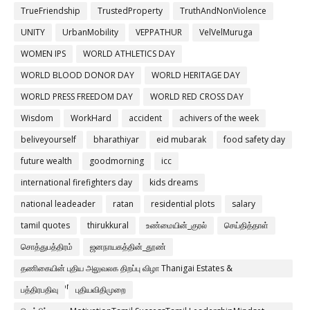
TrueFriendship
TrustedProperty
TruthAndNonViolence
UNITY
UrbanMobility
VEPPATHUR
VelVelMuruga
WOMEN IPS
WORLD ATHLETICS DAY
WORLD BLOOD DONOR DAY
WORLD HERITAGE DAY
WORLD PRESS FREEDOM DAY
WORLD RED CROSS DAY
Wisdom
WorkHard
accident
achivers of the week
beliveyourself
bharathiyar
eid mubarak
food safety day
future wealth
goodmorning
icc
international firefighters day
kids dreams
national leadeader
ratan
residential plots
salary
tamil quotes
thirukkural
உண்மையின்_குரல்
செய்தித்தாள்
சொத்துபத்திரம்
ஜனநாயகத்தின்_தூண்
தணிகையின் புதிய அலுவலக திறப்பு விழா Thanigai Estates &
Constructions Pvt Ltd
பத்திரபதிவு
புதியவிதிமுறை