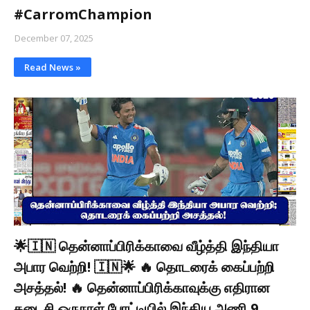
#CarromChampion
December 07, 2025
Read News »
🌟🇮🇳 தென்னாப்பிரிக்காவை வீழ்த்தி இந்தியா
அபார வெற்றி! 🇮🇳🌟 🔥 தொடரைக் கைப்பற்றி
அசத்தல்! 🔥 தென்னாப்பிரிக்காவுக்கு எதிரான
கடைசி ஒருநாள் போட்டியில் இந்திய அணி 9