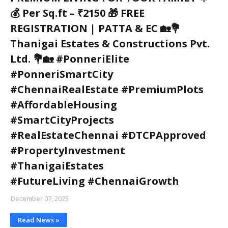
💰 Per Sq.ft – ₹2150 🎁 FREE
REGISTRATION | PATTA & EC 🏡💐
Thanigai Estates & Constructions Pvt.
Ltd. 💐🏡 #PonneriElite
#PonneriSmartCity
#ChennaiRealEstate #PremiumPlots
#AffordableHousing
#SmartCityProjects
#RealEstateChennai #DTCPApproved
#PropertyInvestment
#ThanigaiEstates
#FutureLiving #ChennaiGrowth
December 07, 2025
Read News »