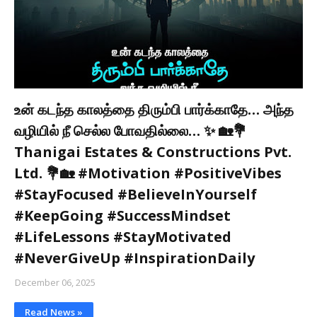
உன் கடந்த காலத்தை திரும்பி பார்க்காதே… அந்த
வழியில் நீ செல்ல போவதில்லை… ✨ 🏡💐
Thanigai Estates & Constructions Pvt.
Ltd. 💐🏡 #Motivation #PositiveVibes
#StayFocused #BelieveInYourself
#KeepGoing #SuccessMindset
#LifeLessons #StayMotivated
#NeverGiveUp #InspirationDaily
December 06, 2025
Read News »