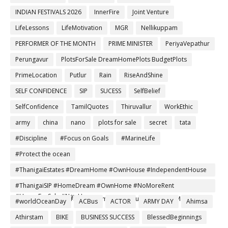
INDIAN FESTIVALS 2026
InnerFire
Joint Venture
LifeLessons
LifeMotivation
MGR
Nellikuppam
PERFORMER OF THE MONTH
PRIME MINISTER
PeriyaVepathur
Perungavur
PlotsForSale DreamHomePlots BudgetPlots
PrimeLocation
Putlur
Rain
RiseAndShine
SELF CONFIDENCE
SIP
SUCESS
SelfBelief
SelfConfidence
TamilQuotes
Thiruvallur
WorkEthic
army
china
nano
plots for sale
secret
tata
#Discipline
#Focus on Goals
#MarineLife
#Protect the ocean
#ThanigaiEstates #DreamHome #OwnHouse #IndependentHouse
#AffordableHomes #HomeBuyers #PropertyInvestment
#ThanigaiSIP #HomeDream #OwnHome #NoMoreRent
#HouseForSale #NewHome
#SmartInvestment #DreamHomeTamil #FutureSecure #MonthlySIP
#worldOceanDay
ACBus
ACTOR
ARMY DAY
Ahimsa
Athirstam
BIKE
BUSINESS SUCCESS
BlessedBeginnings