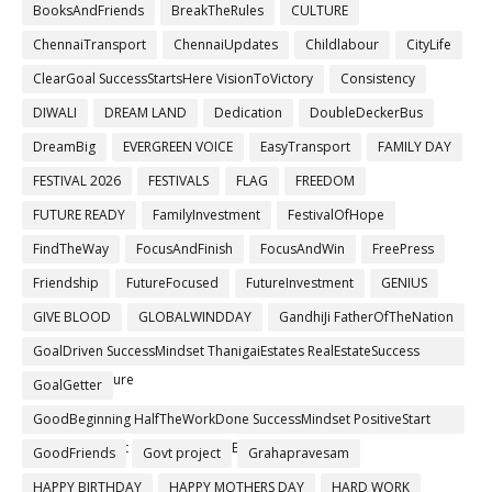
BooksAndFriends
BreakTheRules
CULTURE
ChennaiTransport
ChennaiUpdates
Childlabour
CityLife
ClearGoal SuccessStartsHere VisionToVictory
Consistency
DIWALI
DREAM LAND
Dedication
DoubleDeckerBus
DreamBig
EVERGREEN VOICE
EasyTransport
FAMILY DAY
FESTIVAL 2026
FESTIVALS
FLAG
FREEDOM
FUTURE READY
FamilyInvestment
FestivalOfHope
FindTheWay
FocusAndFinish
FocusAndWin
FreePress
Friendship
FutureFocused
FutureInvestment
GENIUS
GIVE BLOOD
GLOBALWINDDAY
GandhiJi FatherOfTheNation
GoalDriven SuccessMindset ThanigaiEstates RealEstateSuccess
BuildYourFuture
GoalGetter
GoodBeginning HalfTheWorkDone SuccessMindset PositiveStart
GrowthMindset ThanigaiEstates BuildYourFuture
GoodFriends
Govt project
Grahapravesam
HAPPY BIRTHDAY
HAPPY MOTHERS DAY
HARD WORK