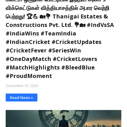
விக்கெட்டுகள் வித்தியாசத்தில் அபார வெற்றி
பெற்றது! 🏆💪 🏡💐 Thanigai Estates &
Constructions Pvt. Ltd. 💐🏡 #IndVsSA
#IndiaWins #TeamIndia
#IndianCricket #CricketUpdates
#CricketFever #SeriesWin
#OneDayMatch #CricketLovers
#MatchHighlights #BleedBlue
#ProudMoment
December 07, 2025
Read News »