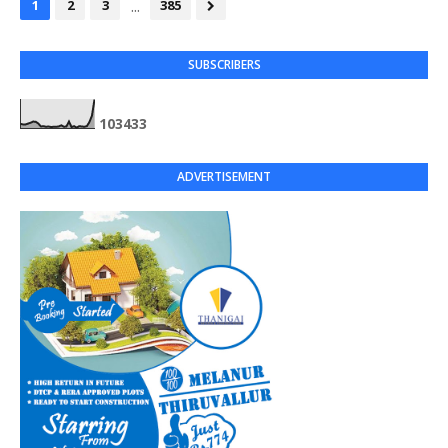
...
1
2
3
385
SUBSCRIBERS
1
0
3
4
3
3
ADVERTISEMENT