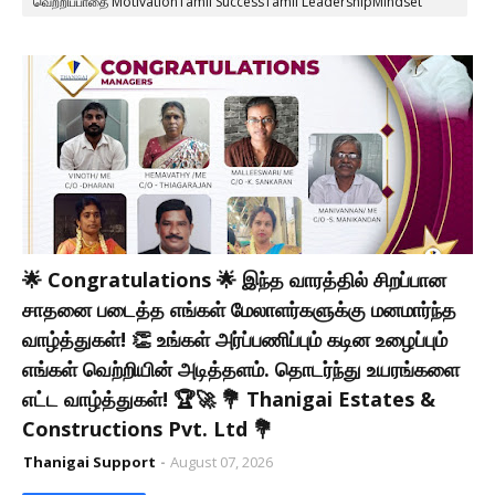
வெற்றிப்பாதை MotivationTamil SuccessTamil LeadershipMindset
Discipline Consistency ThanigaiEstates
🌟 Congratulations 🌟 இந்த வாரத்தில் சிறப்பான
சாதனை படைத்த எங்கள் மேலாளர்களுக்கு மனமார்ந்த
வாழ்த்துகள்! 👏 உங்கள் அர்ப்பணிப்பும் கடின உழைப்பும்
எங்கள் வெற்றியின் அடித்தளம். தொடர்ந்து உயரங்களை
எட்ட வாழ்த்துகள்! 🏆🚀 💐 Thanigai Estates &
Constructions Pvt. Ltd 💐
Thanigai Support
August 07, 2026