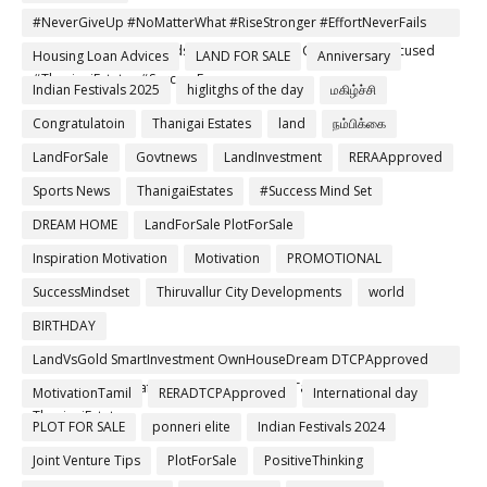
#NeverGiveUp #NoMatterWhat #RiseStronger #EffortNeverFails
#TamilMotivation #MindsetMatters #DreamChaser #StayFocused
Housing Loan Advices
LAND FOR SALE
Anniversary
#ThanigaiEstates #SuccessEnergy
Indian Festivals 2025
higlitghs of the day
மகிழ்ச்சி
Congratulatoin
Thanigai Estates
land
நம்பிக்கை
LandForSale
Govtnews
LandInvestment
RERAApproved
Sports News
ThanigaiEstates
#Success Mind Set
DREAM HOME
LandForSale PlotForSale
Inspiration Motivation
Motivation
PROMOTIONAL
SuccessMindset
Thiruvallur City Developments
world
BIRTHDAY
LandVsGold SmartInvestment OwnHouseDream DTCPApproved
RERARegistered SafeInvestment RealEstateTamil Thiruvallur
MotivationTamil
RERADTCPApproved
International day
ThanigaiEstates
PLOT FOR SALE
ponneri elite
Indian Festivals 2024
Joint Venture Tips
PlotForSale
PositiveThinking