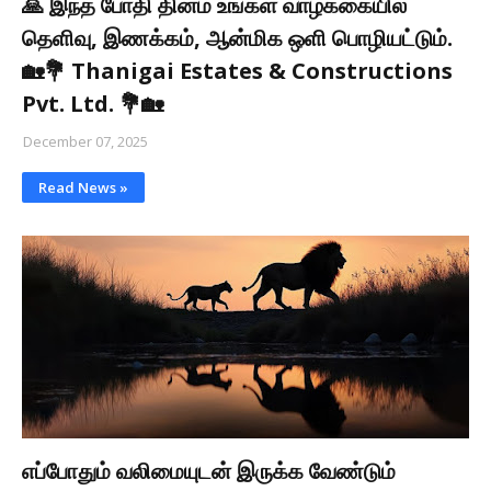
🙏 இந்த போதி தினம் உங்கள் வாழ்க்கையில்
தெளிவு, இணக்கம், ஆன்மிக ஒளி பொழியட்டும்.
🏡💐 Thanigai Estates & Constructions
Pvt. Ltd. 💐🏡
December 07, 2025
Read News »
எப்போதும் வலிமையுடன் இருக்க வேண்டும்