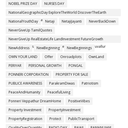
NOBEL PRIZE DAY
NURSES DAY
NationalGeographicDay ExploreTheWorld DiscoverTheEarth
ProtectTheEarth #PlanetEarth
NationalYouthDay
Netaji
NetajiJayanti
NeverBackDown
NeverGiveUp TamilQuotes
NeverGiveUp RealEstateLife LandInvestment FutureGrowth
ThanigaiEstates TrustedBrand ChennaiRealEstate Thiruvallur
NewAddress
NewBeginning
NewBeginnings
OWN YOUR LAND
Offer
Onroadplots
OwnLand
PERIYAR
PERSONAL GROWTH
PONGAL
PONNERI CORPORATION
PROPERTY FOR SALE
PUBLICE AWARENESS
ParakramDiwas
Patriotism
PeaceAndHumanity
PeacefulLiving
Ponneri Veppathur DreamHome
PositiveVibes
Property Investment
PropertyInvestment
PropertyRegistration
Protect
PublicTransport
QualityOverQuantity
RADIO DAY
RAJAJI
RAMANUJAM