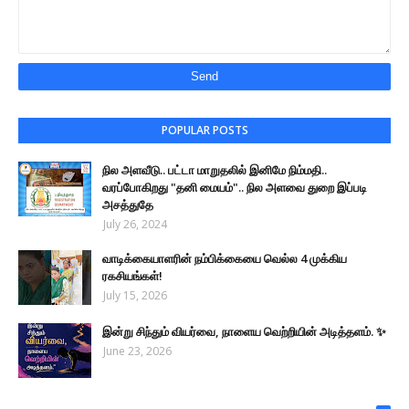
POPULAR POSTS
நில அளவீடு.. பட்டா மாறுதலில் இனிமே நிம்மதி..
வரப்போகிறது "தனி மையம்".. நில அளவை துறை இப்படி
அசத்துதே
July 26, 2024
வாடிக்கையாளரின் நம்பிக்கையை வெல்ல 4 முக்கிய
ரகசியங்கள்!
July 15, 2026
இன்று சிந்தும் வியர்வை, நாளைய வெற்றியின் அடித்தளம். ✨
June 23, 2026