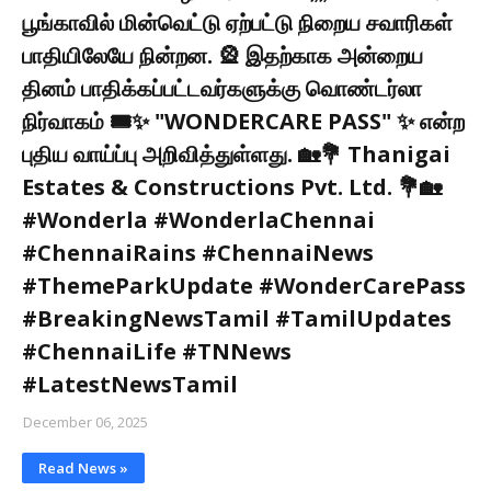
பூங்காவில் மின்வெட்டு ஏற்பட்டு நிறைய சவாரிகள்
பாதியிலேயே நின்றன. 🎡 இதற்காக அன்றைய
தினம் பாதிக்கப்பட்டவர்களுக்கு வொண்டர்லா
நிர்வாகம் 🎟✨ "WONDERCARE PASS" ✨ என்ற
புதிய வாய்ப்பு அறிவித்துள்ளது. 🏡💐 Thanigai
Estates & Constructions Pvt. Ltd. 💐🏡
#Wonderla #WonderlaChennai
#ChennaiRains #ChennaiNews
#ThemeParkUpdate #WonderCarePass
#BreakingNewsTamil #TamilUpdates
#ChennaiLife #TNNews
#LatestNewsTamil
December 06, 2025
Read News »