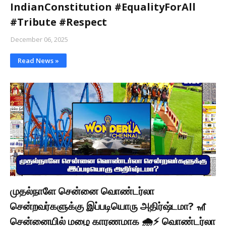
IndianConstitution #EqualityForAll
#Tribute #Respect
December 06, 2025
Read News »
முதல்நாளே சென்னை வொண்டர்லா
சென்றவர்களுக்கு இப்படியொரு அதிர்ஷ்டமா? 🎢
சென்னையில் மழை காரணமாக 🌧⚡ வொண்டர்லா