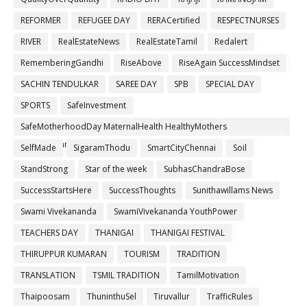
REFORMER
REFUGEE DAY
RERACertified
RESPECTNURSES
RIVER
RealEstateNews
RealEstateTamil
Redalert
RememberingGandhi
RiseAbove
RiseAgain SuccessMindset
SACHIN TENDULKAR
SAREE DAY
SPB
SPECIAL DAY
SPORTS
SafeInvestment
SafeMotherhoodDay MaternalHealth HealthyMothers
SafePregnancy
SelfMade
SigaramThodu
SmartCityChennai
Soil
StandStrong
Star of the week
SubhasChandraBose
SuccessStartsHere
SuccessThoughts
Sunithawillams News
Swami Vivekananda
SwamiVivekananda YouthPower
TEACHERS DAY
THANIGAI
THANIGAI FESTIVAL
THIRUPPUR KUMARAN
TOURISM
TRADITION
TRANSLATION
TSMIL TRADITION
TamilMotivation
Thaipoosam
ThuninthuSel
Tiruvallur
TrafficRules