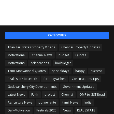
CATEGORIES
Thanigai Estates Property Videos
Chennai Property Updates
Motivational
Chennai News
budget
Quotes
Motivations
celebrations
lowbudget
Tamil Motivational Quotes
specialdays
happy
success
Real Estate Research
Birthdaywishes
Constructions Tips
Guduvanchery City Developments
Government Updates
Latest News
Faith
project
Chennai
OMR to GST Road
Agriculture News
ponner elite
tamil News
India
DailyMotivation
Festivals 2025
News
REAL ESTATE