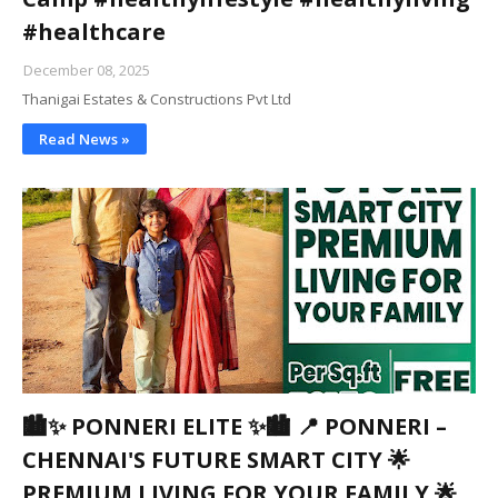
#healthcare
December 08, 2025
Thanigai Estates & Constructions Pvt Ltd
Read News »
🏙✨ PONNERI ELITE ✨🏙 📍 PONNERI –
CHENNAI'S FUTURE SMART CITY 🌟
PREMIUM LIVING FOR YOUR FAMILY 🌟