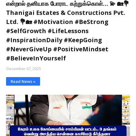
என்றால் தனியாக போராட கற்றுக்கொள்… 💫 🏡💐
Thanigai Estates & Constructions Pvt.
Ltd. 💐🏡 #Motivation #BeStrong
#SelfGrowth #LifeLessons
#InspirationDaily #KeepGoing
#NeverGiveUp #PositiveMindset
#BelieveInYourself
December 07, 2025
Read News »