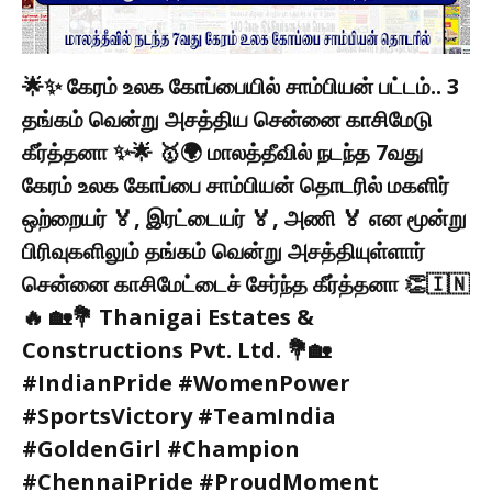
🌟✨ கேரம் உலக கோப்பையில் சாம்பியன் பட்டம்.. 3
தங்கம் வென்று அசத்திய சென்னை காசிமேடு
கீர்த்தனா ✨🌟 🥇🌍 மாலத்தீவில் நடந்த 7வது
கேரம் உலக கோப்பை சாம்பியன் தொடரில் மகளிர்
ஒற்றையர் 🏅, இரட்டையர் 🏅, அணி 🏅 என மூன்று
பிரிவுகளிலும் தங்கம் வென்று அசத்தியுள்ளார்
சென்னை காசிமேட்டைச் சேர்ந்த கீர்த்தனா 👏🇮🇳
🔥 🏡💐 Thanigai Estates &
Constructions Pvt. Ltd. 💐🏡
#IndianPride #WomenPower
#SportsVictory #TeamIndia
#GoldenGirl #Champion
#ChennaiPride #ProudMoment