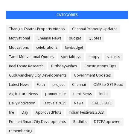
CATEGORIES
Thanigai Estates Property Videos
Chennai Property Updates
Motivational
Chennai News
budget
Quotes
Motivations
celebrations
lowbudget
Tamil Motivational Quotes
specialdays
happy
success
Real Estate Research
Birthdaywishes
Constructions Tips
Guduvanchery City Developments
Government Updates
Latest News
Faith
project
Chennai
OMR to GST Road
Agriculture News
ponner elite
tamil News
India
DailyMotivation
Festivals 2025
News
REAL ESTATE
life
Day
ApprovedPlots
Indian Festivals 2023
Ponneri Smart City Developments
Redhills
DTCPApproved
remembering