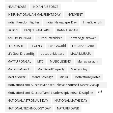
HEALTHCARE
INDIAN AIR FORCE
INTERNATIONAL ANIMAL RIGHTS DAY
INVESMENT
IndianFreedomFighter
IndianNewspaperDay
InnerStrength
JaiHind
KANJIPURAM SAREE
KANNADASAN
KANUM PONGAL
KProductchildren
KnowledgeIsPower
LEADERSHIP
LEGEND
LandVsGold
LetGoAndGrow
LifeGoal DreamBig
LocationMatters
MALAIMURASU
MATTU PONGAL
MTC
MUSIC LEGEND
Mahasivarathiri
MahatmaGandhi
MainRoadProperty
MartyrsDay
MediaPower
MentalStrength
Minjur
MotivationQuotes
MotivationTamil SuccessMindset BelieveInYourself NeverGiveUp
PositiveThinking ThanigaiEstates RealEstateTamil FutureInvestment
MotivationTamil SuccessTamil LeadershipMindset Discipline
NATIONAL ASTRONAUT DAY
NATIONAL MATHS DAY
NATIONAL TECHNOLOGY DAY
NATUREPOWER