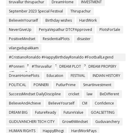
tiruvallur thirupachur
DreamHome
INVESTMENT
September 2023 Special Festival
Thirupachur
BelieveInYourself
Birthday wishes
HardWork
NeverGiveUp
PeriyaVepathur DTCPApproved
PlotsForSale
PositiveMindset
ResidentialPlots
disaster
vilangadupakkam
#CristianoRonaldo #HappyBirthdayRonaldo #FootballLegend
#NeverGiveUp #Leader #Inspiration #ChampionsMindset
#Ponneri
#Thiruvallur
DREAM PLOT
DREAM PROPERY
#ThanigaiEstates
DreamHomePlots
Education
FESTIVAL
INDIAN HISTORY
POLITICAL
PONNERI
PutlurPrime
SmartInvestment
SuccessMindset DailyDiscipline
cricket
law
BeDifferent
BelieveAndAchieve
BelieveYourself
CM
Confidence
DREAM BIG
FutureReady
FutureValue
GOALSETTING
GUDUVANCHERI TECH CITY
GrowthMindset
Guduvanchery
HUMAN RIGHTS
HappyBhogi
HardWorkPays