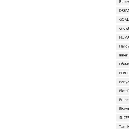
Belie
DREA
GOAL
Growt
HUMA
Hard
InnerF
LifeM
PERF
Periy
Plots
Prime
RiseA
SUCE
Tamil