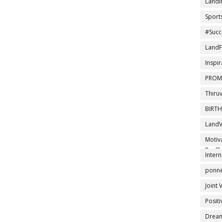
LandI
Sport
#Succ
LandF
Inspir
PROM
Thiru
BIRT
LandV
DTCPA
Motiv
RealEs
Intern
ponner
Joint 
Posit
Drea