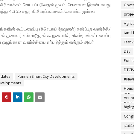
 விரிவாக்கம் செய்யப்படுவதன் மூலம், சென்னை இரண்டாவது
Gove
ந்து 4,355 சதுர கிமீ பரப்பளவைக் கொண்ட மும்பை
proje
Agric
ங்களின் கூட்டமைப்பு (க்ரெடாய் நேஷனல்) நகர்ப்புற வளர்ச்சி/
tamil
வின் தலைவர் எஸ் ஸ்ரீதரன் கூறுகையில், சிஎம்ஏ உள்கட்டமைப்பு
ு ஒழுங்கான வளர்ச்சியை ஏற்படுத்தும் என்றும் அவர்
Festiv
Day
Ponne
DTCP
dates
Ponneri Smart City Developments
#Neve
Developments
#Effo
Housi
#Mind
Anniv
#Than
higlit
Congr
நம்பிக