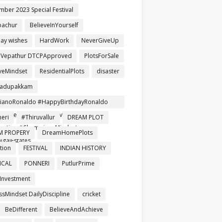
mber 2023 Special Festival
pachur
BelieveInYourself
day wishes
HardWork
NeverGiveUp
aVepathur DTCPApproved
PlotsForSale
iveMindset
ResidentialPlots
disaster
gadupakkam
tianoRonaldo #HappyBirthdayRonaldo
ballLegend #NeverGiveUp #Leader
eri
#Thiruvallur
DREAM PLOT
iration #ChampionsMindset
M PROPERY
DreamHomePlots
igaiEstates
tion
FESTIVAL
INDIAN HISTORY
ICAL
PONNERI
PutlurPrime
Investment
ssMindset DailyDiscipline
cricket
BeDifferent
BelieveAndAchieve