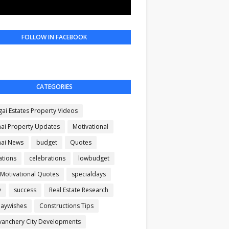
FOLLOW IN FACEBOOK
CATEGORIES
gai Estates Property Videos
ai Property Updates
Motivational
ai News
budget
Quotes
ations
celebrations
lowbudget
 Motivational Quotes
specialdays
y
success
Real Estate Research
daywishes
Constructions Tips
anchery City Developments