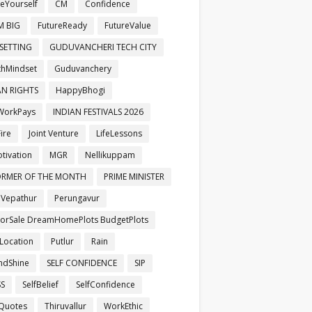
veYourself
CM
Confidence
M BIG
FutureReady
FutureValue
SETTING
GUDUVANCHERI TECH CITY
hMindset
Guduvanchery
N RIGHTS
HappyBhogi
WorkPays
INDIAN FESTIVALS 2026
ire
Joint Venture
LifeLessons
otivation
MGR
Nellikuppam
ORMER OF THE MONTH
PRIME MINISTER
aVepathur
Perungavur
ForSale DreamHomePlots BudgetPlots
Location
Putlur
Rain
ndShine
SELF CONFIDENCE
SIP
SS
SelfBelief
SelfConfidence
Quotes
Thiruvallur
WorkEthic