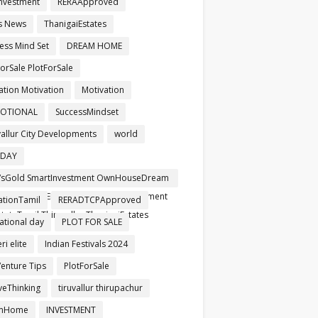
nvestment
RERAApproved
s News
ThanigaiEstates
ess Mind Set
DREAM HOME
orSale PlotForSale
ation Motivation
Motivation
OTIONAL
SuccessMindset
vallur City Developments
world
HDAY
sGold SmartInvestment OwnHouseDream
pproved RERARegistered SafeInvestment
ationTamil
RERADTCPApproved
tateTamil Thiruvallur ThanigaiEstates
ational day
PLOT FOR SALE
i elite
Indian Festivals 2024
Venture Tips
PlotForSale
iveThinking
tiruvallur thirupachur
mHome
INVESTMENT