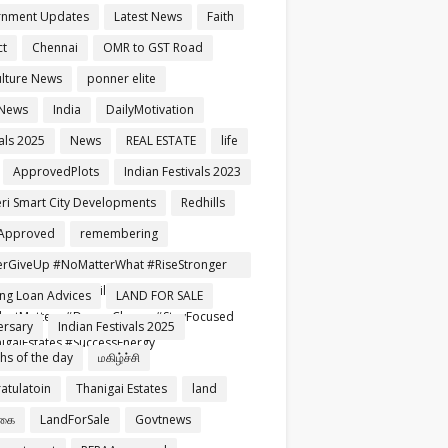
rnment Updates
Latest News
Faith
ct
Chennai
OMR to GST Road
ulture News
ponner elite
 News
India
DailyMotivation
als 2025
News
REAL ESTATE
life
ApprovedPlots
Indian Festivals 2023
ri Smart City Developments
Redhills
Approved
remembering
rGiveUp #NoMatterWhat #RiseStronger
rtNeverFails #TamilMotivation
ng Loan Advices
LAND FOR SALE
setMatters #DreamChaser #StayFocused
ersary
Indian Festivals 2025
igaiEstates #SuccessEnergy
ghs of the day
மகிழ்ச்சி
atulatoin
Thanigai Estates
land
்கை
LandForSale
Govtnews