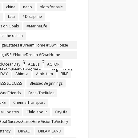
china
nano
plots for sale
t
tata
#Discipline
s on Goals
#MarineLife
ect the ocean
nigaiEstates #DreamHome #OwnHouse
ependentHouse #AffordableHomes
nigaiSIP #HomeDream #OwnHome
Buyers #PropertyInvestment
reRent #SmartInvestment
ldOceanDay
ACBus
ACTOR
seForSale #NewHome
mHomeTamil #FutureSecure #MonthlySIP
 DAY
Ahimsa
Athirstam
BIKE
ESS SUCCESS
BlessedBeginnings
AndFriends
BreakTheRules
URE
ChennaiTransport
aiUpdates
Childlabour
CityLife
Goal SuccessStartsHere VisionToVictory
stency
DIWALI
DREAM LAND