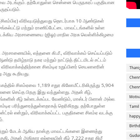
ியவை அடங்கும். தற்போதுள்ள சென்னை பெருநகரப் பகுதியான
ருதப்படும்.
சிஎம்பிஏ) விரிவுபடுத்துவது தொடர்பாக 10 ஆண்டுகள்
ெங்கல்பட்டு மற்றும் ராணிப்பேட்டை மாவட்டங்களில் உள்ள
ள்ளடக்கிய அரசாணையை (ஜிஓ) மாநில அரசு வெள்ளிக்கிழமை
அரசாணையில், எத்தனை கி.மீ., விரிவாக்கம் செய்யப்படும்
்டு தமிழ்நாடு நகர மற்றும் நாட்டுத் திட்டமிடல் சட்டம்
ம்ஏ விரிவாக்கத்திற்கான சிஎம்டிஏ உறுப்பினர் செயலாளரின்
Thani
ு அது கூறியது.
Chenn
கத்தில் சிஎம்ஏவை 1,189 சதுர கிலோமீட்டரிலிருந்து 5,904
Chenn
ிசீலனை செய்த பிறகு இது வந்துள்ளது. அதன் கீழ்,
Motiv
டங்களின் கீழ் உள்ளடக்கப்பட வேண்டும், மாஸ்டர் பிளான் அல்ல.
ிஎம்டிஏ பரிந்துரைத்துள்ளதாகத் தெரிகிறது. தற்போதுள்ள
Tamil
ட்ரல் என்றும், விரிவாக்கப்பட்ட பகுதிகளை சிஎம்ஏ வடக்கு
happ
்.
Birth
 மற்றும் மேடக் ஆகிய நான்கு மாவட்டங்களை இணைத்து
Guduv
குதி, அதன் அதிகார எல்லையின் கீழ் 7,222 சதுர கிமீ