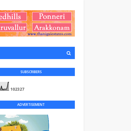
SUBSCRIBERS
1
0
2
3
2
7
ADVERTISEMENT