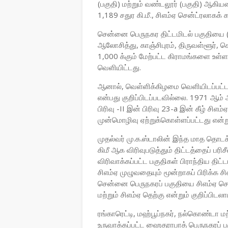
(பகுதி) மற்றும் வண்டலூர் (பகுதி) ஆக
1,189 சதுர கி.மீ., சிஎம்ஏ சென்ட்ரலாகக் க
சென்னை பெருநகர திட்டமிடல் பகுதியை (
ஆலோசித்து, காஞ்சிபுரம், திருவள்ளூர், ச
1,000 க்கும் மேற்பட்ட கிராமங்களை உ
வெளியிட்டது.
ஆனால், வெள்ளிக்கிழமை வெளியிடப்பட்ட 
என்பது குறிப்பிடப்படவில்லை. 1971 ஆம் ஆண
பிரிவு -II இன் பிரிவு 23-a இன் கீழ் சிஎ
முன்மொழிவு ஏற்றுக்கொள்ளப்பட்டது என்ற
முதல்வர் மு.க.ஸ்டாலின் இந்த மாத தொடக்
கிமீ ஆக விரிவுபடுத்தும் திட்டத்தைப் பர
விரிவாக்கப்பட்ட பகுதிகள் பிராந்திய திட்
சிஎம்ஏ முழுவதையும் மூன்றாகப் பிரிக்க ச
சென்னை பெருநகரப் பகுதியை சிஎம்ஏ சென்
மற்றும் சிஎம்ஏ தெற்கு என்றும் குறிப்பிடலாம
ரங்காரெட்டி, மஹ்பூப்நகர், நல்கொண்டா
உருவாக்கப்பட்ட ஹைதராபாத் பெருநகரப் ப