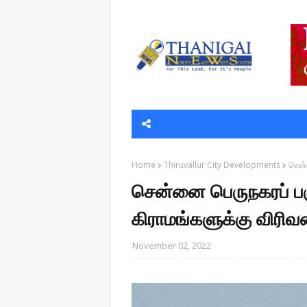
Home
Thiruvallur City Developments
சென்ன
சென்னை பெருநகரப் பகுத
கிராமங்களுக்கு விரிவட
November 02, 2022