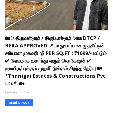
🏡✨ திருவள்ளூர் / திருப்பாச்சூர் ✨🏡 DTCP /
RERA APPROVED 📍 பாதுகாப்பான முதலீட்டின்
சரியான முகவரி 💰 PER SQ.FT : ₹1999/- மட்டும்
✔ வேகமாக வளர்ந்து வரும் லொகேஷன் ✔
குடியிருப்புக்கும் முதலீட்டுக்கும் சிறந்த தேர்வு 🏡
*Thanigai Estates & Constructions Pvt.
Ltd*. 🏡
January 25, 2026
Read News »