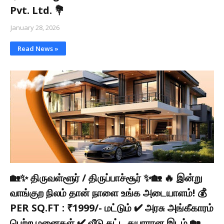
Pvt. Ltd. 💐
January 28, 2026
Read News »
🏡✨ திருவள்ளூர் / திருப்பாச்சூர் ✨🏡 🔥 இன்று
வாங்குற நிலம் தான் நாளை உங்க அடையாளம்! 💰
PER SQ.FT : ₹1999/- மட்டும் ✔ அரசு அங்கீகாரம்
பெற்ற மனைகள் ✔ வீடு கட்ட தயாரான இடம் 🏡