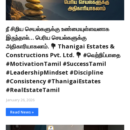
நீ சிறிய செயல்களுக்கு உண்மையுள்ளவனாக
இருந்தால்… பெரிய செயல்களுக்கு
அதிகாரியாகலாம். 💐 Thanigai Estates &
Constructions Pvt. Ltd. 💐 #வெற்றிப்பாதை
#MotivationTamil #SuccessTamil
#LeadershipMindset #Discipline
#Consistency #ThanigaiEstates
#RealEstateTamil
January 26, 2026
Read News »