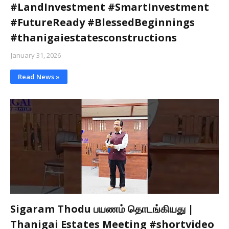
#LandInvestment #SmartInvestment
#FutureReady #BlessedBeginnings
#thanigaiestatesconstructions
January 31, 2026
Read News »
Sigaram Thodu பயணம் தொடங்கியது |
Thanigai Estates Meeting #shortvideo