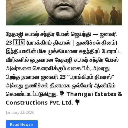
நேதாஜி சுபாஷ் சந்திர போஸ் ஜெயந்தி — ஜனவரி
23 🇮🇳 (பராக்கிரம் திவாஸ் | துணிச்சல் தினம்)
இந்தியாவின் மிக முக்கியமான சுதந்திரப் போராட்ட
வீரர்களில் ஒருவரான நேதாஜி சுபாஷ் சந்திர போஸ்
அவர்களை கௌரவிக்கும் வகையில், அவரது
பிறந்த நாளான ஜனவரி 23 “பராக்கிரம் திவாஸ்”
அல்லது துணிச்சல் தினமாக ஒவ்வோர் ஆண்டும்
கொண்டாடப்படுகிறது. 💐 Thanigai Estates &
Constructions Pvt. Ltd. 💐
January 22, 2026
Read News »