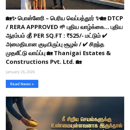
🏡✨ பொன்னேரி – பெரிய வெப்பத்தூர் ✨🏡 DTCP
/ RERA APPROVED 🌱 புதிய வாழ்க்கை… புதிய
ஆரம்பம் 💰 PER SQ.FT : ₹525/- மட்டும் ✔
அமைதியான குடியிருப்பு சூழல் / ✔ சிறந்த
முதலீட்டு வாய்ப்பு 🏡 Thanigai Estates &
Constructions Pvt. Ltd. 🏡
January 26, 2026
Read News »