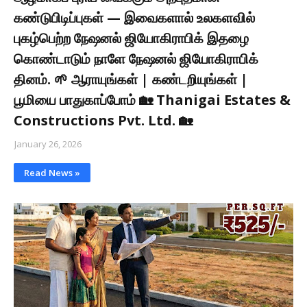
கண்டுபிடிப்புகள் — இவைகளால் உலகளவில்
புகழ்பெற்ற நேஷனல் ஜியோகிராபிக் இதழை
கொண்டாடும் நாளே நேஷனல் ஜியோகிராபிக்
தினம். 🌱 ஆராயுங்கள் | கண்டறியுங்கள் |
பூமியை பாதுகாப்போம் 🏡 Thanigai Estates &
Constructions Pvt. Ltd. 🏡
January 26, 2026
Read News »