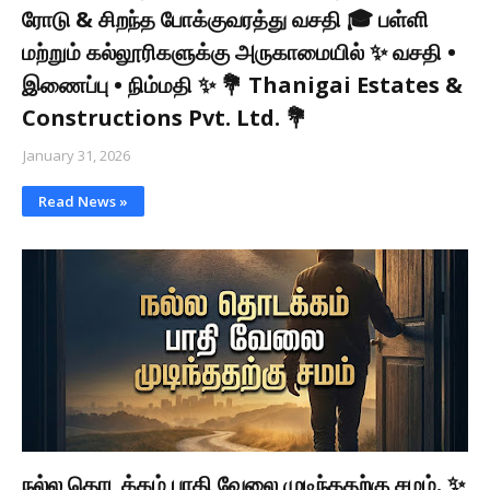
ரோடு & சிறந்த போக்குவரத்து வசதி 🎓 பள்ளி
மற்றும் கல்லூரிகளுக்கு அருகாமையில் ✨ வசதி •
இணைப்பு • நிம்மதி ✨ 💐 Thanigai Estates &
Constructions Pvt. Ltd. 💐
January 31, 2026
Read News »
நல்ல தொடக்கம் பாதி வேலை முடிந்ததற்கு சமம். ✨