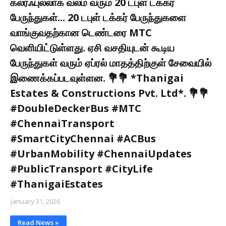
கலர்ஃபுல்லாக வலம் வரும் 20 டபுள் டக்கர்
பேருந்துகள்... 20 டபுள் டக்கர் பேருந்துகளை
வாங்குவதற்கான டெண்டரை MTC
வெளியிட்டுள்ளது. ஏசி வசதியுடன் கூடிய
பேருந்துகள் வரும் ஏப்ரல் மாதத்திற்குள் சேவையில்
இணைக்கப்படவுள்ளன. 💐💐 *Thanigai
Estates & Constructions Pvt. Ltd*. 💐💐
#DoubleDeckerBus #MTC
#ChennaiTransport
#SmartCityChennai #ACBus
#UrbanMobility #ChennaiUpdates
#PublicTransport #CityLife
#ThanigaiEstates
January 31, 2026
Read News »