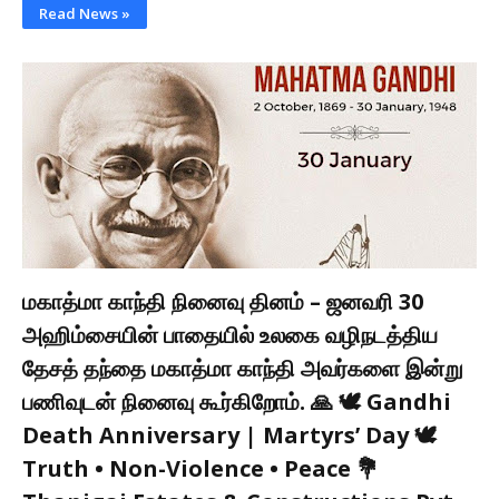
Read News »
மகாத்மா காந்தி நினைவு தினம் – ஜனவரி 30
அஹிம்சையின் பாதையில் உலகை வழிநடத்திய
தேசத் தந்தை மகாத்மா காந்தி அவர்களை இன்று
பணிவுடன் நினைவு கூர்கிறோம். 🙏 🕊️ Gandhi
Death Anniversary | Martyrs’ Day 🕊️
Truth • Non-Violence • Peace 💐