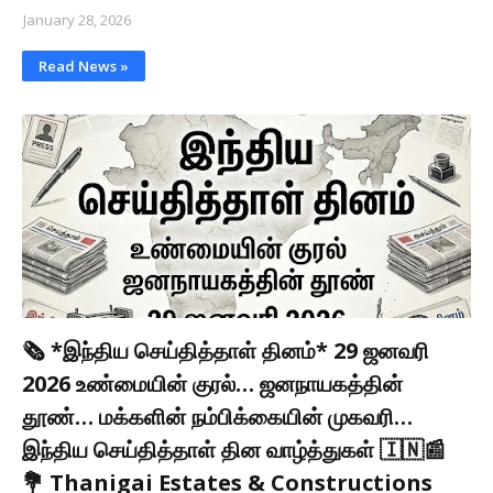
January 28, 2026
Read News »
🗞️ *இந்திய செய்தித்தாள் தினம்* 29 ஜனவரி
2026 உண்மையின் குரல்… ஜனநாயகத்தின்
தூண்… மக்களின் நம்பிக்கையின் முகவரி…
இந்திய செய்தித்தாள் தின வாழ்த்துகள் 🇮🇳📰
💐 Thanigai Estates & Constructions